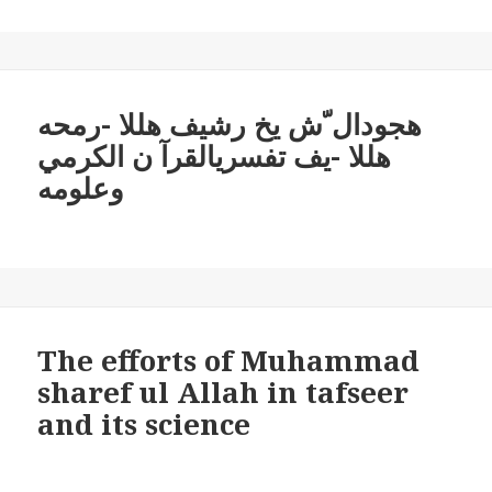
هجودال ّش يخ رشيف هللا -رمحه
هللا -يف تفسريالقرآ ن الكرمي
وعلومه
The efforts of Muhammad
sharef ul Allah in tafseer
and its science